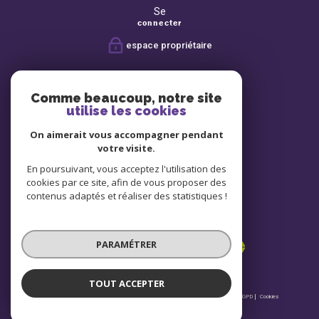
Se
connecter
espace propriétaire
Nous
suivre
Comme beaucoup, notre site
utilise les cookies
On aimerait vous accompagner pendant
Avis
votre visite.
clients
En poursuivant, vous acceptez l'utilisation des
cookies par ce site, afin de vous proposer des
contenus adaptés et réaliser des statistiques !
Nous
adhérons
PARAMÉTRER
TOUT ACCEPTER
© 2026 | Tous droits réservés | Traduction powered by Google |
Nos honoraires
Plan du site
Mentions légales
Admin
Partenaires
Politique RGPD
Cookies