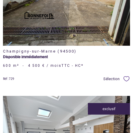
bien
Champigny-sur-Marne (94500)
Disponible immédiatement
600 m²
-
4 500 € / mois
TTC - HC*
Sélection
Réf : 729
Sél
exclusif