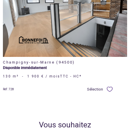
voir le
bien
Champigny-sur-Marne (94500)
Disponible immédiatement
130 m²
-
1 900 € / mois
TTC - HC*
Sélection
Réf : 728
Sélectionner
Vous souhaitez