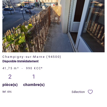
voir le
bien
Champigny-sur-Marne (94500)
Disponible Immédiatement
41,75 m²
-
990 €
CC*
2
1
pièce(s)
chambre(s)
Sélection
Réf : 696
Sélectionner