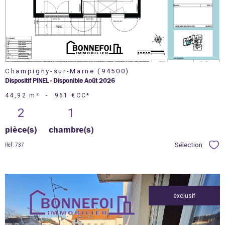
bien
Champigny-sur-Marne (94500)
Dispositif PINEL - Disponible Août 2026
44,92 m²
-
961 €
CC*
2
1
pièce(s)
chambre(s)
Sélection
Réf : 737
Sél
exclusif