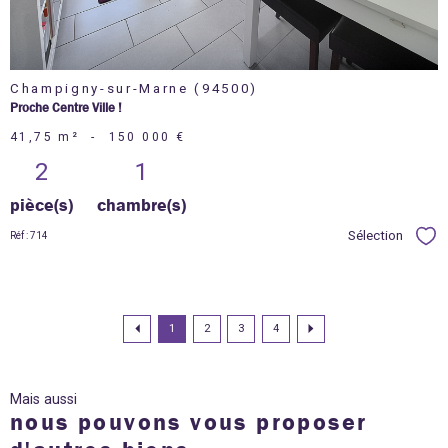
Champigny-sur-Marne (94500)
Proche Centre Ville !
41,75 m²
-
150 000 €
2
1
pièce(s)
chambre(s)
Sélection
Réf : 714
Sél
1
2
3
4
Mais aussi
nous pouvons vous proposer