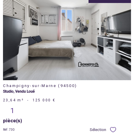
voir le
bien
Champigny-sur-Marne (94500)
Studio, Vendu Loué
23,64 m²
-
125 000 €
1
pièce(s)
Sélection
Réf : 730
Sélectionner