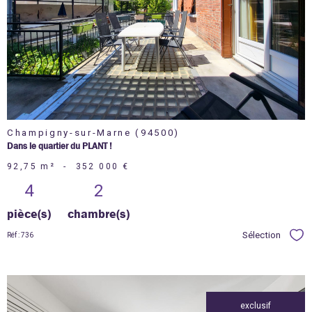
bien
Champigny-sur-Marne (94500)
Dans le quartier du PLANT !
92,75 m²
-
352 000 €
4
2
pièce(s)
chambre(s)
Sélection
Réf : 736
Sél
exclusif