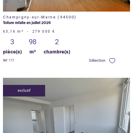
Champigny-sur-Marne (94500)
Toiture refaite en juillet 2026
63,16 m²
-
279 000 €
3
98
2
pièce(s)
m²
chambre(s)
Sélection
Réf : 717
Sélectionner
exclusif
voir le
bien