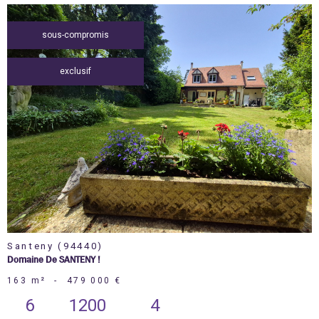
sous-compromis
exclusif
voir le
bien
Santeny (94440)
Domaine De SANTENY !
163 m²
-
479 000 €
6
1200
4