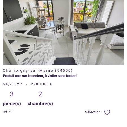
voir le
bien
Champigny-sur-Marne (94500)
Produit rare sur le secteur, à visiter sans tarder !
64,20 m²
-
290 000 €
3
2
pièce(s)
chambre(s)
Sélection
Réf : 718
Sélectionner