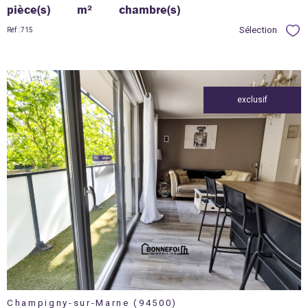
pièce(s)
m²
chambre(s)
Sélection
Réf : 715
Sél
exclusif
voir le
bien
Champigny-sur-Marne (94500)