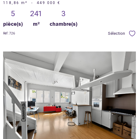
118,86 m²
-
449 000 €
5
241
3
pièce(s)
m²
chambre(s)
Sélection
Réf : 726
Sél
voir le
bien