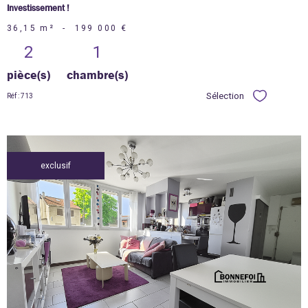
Investissement !
36,15 m²
-
199 000 €
2
1
pièce(s)
chambre(s)
Sélection
Réf : 713
Sélectionner
exclusif
voir le
bien