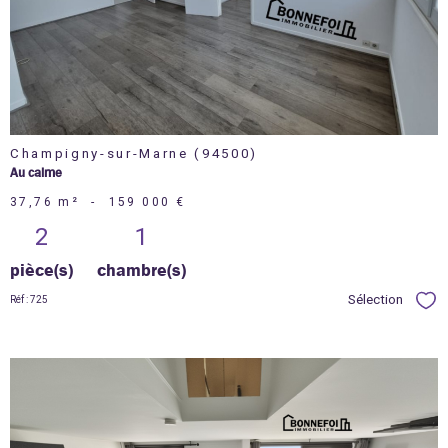
Champigny-sur-Marne (94500)
Au calme
37,76 m²
-
159 000 €
2
1
pièce(s)
chambre(s)
Sélection
Réf : 725
Sél