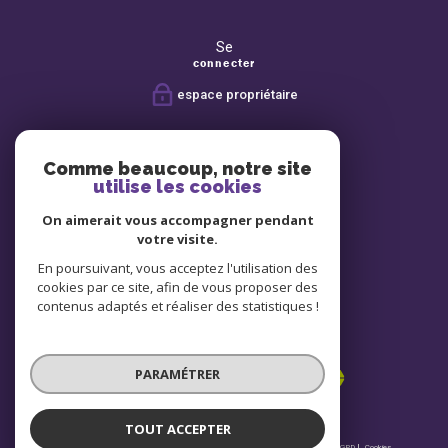
Se
connecter
espace propriétaire
Nous
suivre
Comme beaucoup, notre site
utilise les cookies
On aimerait vous accompagner pendant
Avis
votre visite.
clients
En poursuivant, vous acceptez l'utilisation des
cookies par ce site, afin de vous proposer des
contenus adaptés et réaliser des statistiques !
Nous
adhérons
PARAMÉTRER
TOUT ACCEPTER
© 2026 | Tous droits réservés | Traduction powered by Google |
Nos honoraires
Plan du site
Mentions légales
Admin
Partenaires
Politique RGPD
Cookies