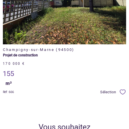
bien
Champigny-sur-Marne (94500)
Projet de construction
170 000 €
155
m²
Sélection
Réf : 666
Sél
Vous souhaitez